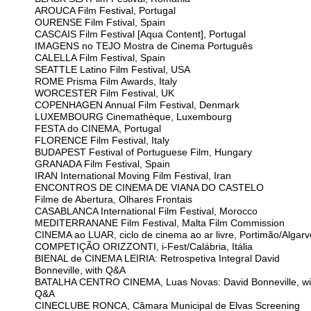
AROUCA Film Festival, Portugal
OURENSE Film Fstival, Spain
CASCAIS Film Festival [Aqua Content], Portugal
IMAGENS no TEJO Mostra de Cinema Português
CALELLA Film Festival, Spain
SEATTLE Latino Film Festival, USA
ROME Prisma Film Awards, Italy
WORCESTER Film Festival, UK
COPENHAGEN Annual Film Festival, Denmark
LUXEMBOURG Cinemathèque, Luxembourg
FESTA do CINEMA, Portugal
FLORENCE Film Festival, Italy
BUDAPEST Festival of Portuguese Film, Hungary
GRANADA Film Festival, Spain
IRAN International Moving Film Festival, Iran
ENCONTROS DE CINEMA DE VIANA DO CASTELO
Filme de Abertura, Olhares Frontais
CASABLANCA International Film Festival, Morocco
MEDITERRANANE Film Festival, Malta Film Commission
CINEMA ao LUAR, ciclo de cinema ao ar livre, Portimão/Algarv
COMPETIÇÃO ORIZZONTI, i-Fest/Calábria, Itália
BIENAL de CINEMA LEIRIA: Retrospetiva Integral David
Bonneville, with Q&A
BATALHA CENTRO CINEMA, Luas Novas: David Bonneville, wi
Q&A
CINECLUBE RONCA, Câmara Municipal de Elvas Screening