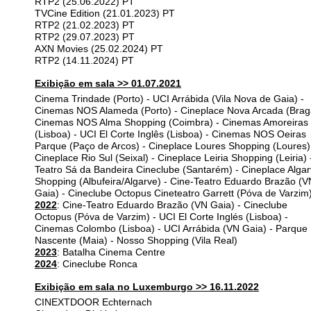
RTP2 (25.06.2022) PT
TVCine Edition (21.01.2023) PT
RTP2 (21.02.2023) PT
RTP2 (29.07.2023) PT
AXN Movies (25.02.2024) PT
RTP2 (14.11.2024) PT
Exibição em sala >> 01.07.2021
Cinema Trindade (Porto) - UCI Arrábida (Vila Nova de Gaia) -
Cinemas NOS Alameda (Porto) - Cineplace Nova Arcada (Brag
Cinemas NOS Alma Shopping (Coimbra) - Cinemas Amoreiras
(Lisboa) - UCI El Corte Inglês (Lisboa) - Cinemas NOS Oeiras
Parque (Paço de Arcos) - Cineplace Loures Shopping (Loures)
Cineplace Rio Sul (Seixal) - Cineplace Leiria Shopping (Leiria) 
Teatro Sá da Bandeira Cineclube (Santarém) - Cineplace Alga
Shopping (Albufeira/Algarve) - Cine-Teatro Eduardo Brazão (V
Gaia) - Cineclube Octopus Cineteatro Garrett (Póva de Varzim
2022
: Cine-Teatro Eduardo Brazão (VN Gaia) - Cineclube
Octopus (Póva de Varzim) - UCI El Corte Inglés (Lisboa) -
Cinemas Colombo (Lisboa) - UCI Arrábida (VN Gaia) - Parque
Nascente (Maia) - Nosso Shopping (Vila Real)
2023
: Batalha Cinema Centre
2024
: Cineclube Ronca
Exibição em sala no Luxemburgo >> 16.11.2022
CINEXTDOOR Echternach