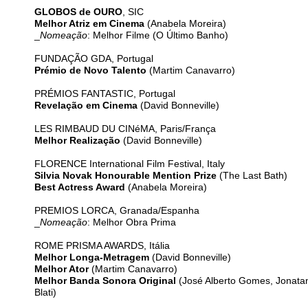
GLOBOS de OURO
, SIC
Melhor Atriz em Cinema
(Anabela Moreira)
_
Nomeação
: Melhor Filme (O Último Banho)
FUNDAÇÃO GDA, Portugal
Prémio de Novo Talento
(Martim Canavarro)
PRÉMIOS FANTASTIC, Portugal
Revelação em Cinema
(David Bonneville)
LES RIMBAUD DU CINéMA, Paris/França
Melhor Realização
(David Bonneville)
FLORENCE International Film Festival, Italy
Silvia Novak Honourable Mention Prize
(The Last Bath)
Best Actress Award
(Anabela Moreira)
PREMIOS LORCA, Granada/Espanha
_
Nomeação
: Melhor Obra Prima
ROME PRISMA AWARDS, Itália
Melhor Longa-Metragem
(David Bonneville)
Melhor Ator
(Martim Canavarro)
Melhor Banda Sonora Original
(José Alberto Gomes, Jonata
Blati)