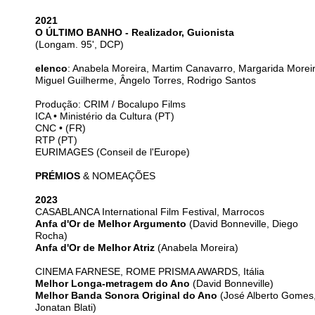
2021
O ÚLTIMO BANHO - Realizador, Guionista
(Longam. 95', DCP)
elenco
: Anabela Moreira, Martim Canavarro, Margarida Moreir
Miguel Guilherme, Ângelo Torres, Rodrigo Santos
Produção: CRIM / Bocalupo Films
ICA • Ministério da Cultura (PT)
CNC • (FR)
RTP (PT)
EURIMAGES (Conseil de l'Europe)
PRÉMIOS
& NOMEAÇÕES
2023
CASABLANCA International Film Festival, Marrocos
Anfa d'Or de Melhor Argumento
(David Bonneville, Diego
Rocha)
Anfa d'Or de Melhor Atriz
(Anabela Moreira)
CINEMA FARNESE, ROME PRISMA AWARDS, Itália
Melhor Longa-metragem do Ano
(David Bonneville)
Melhor Banda Sonora Original do Ano
(José Alberto Gomes
Jonatan Blati)