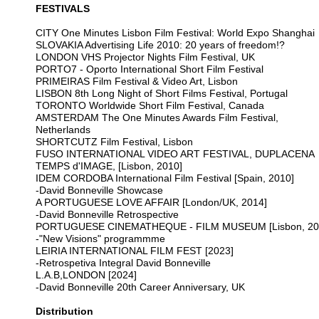
FESTIVALS
CITY One Minutes Lisbon Film Festival: World Expo Shanghai
SLOVAKIA Advertising Life 2010: 20 years of freedom!?
LONDON VHS Projector Nights Film Festival, UK
PORTO7 - Oporto International Short Film Festival
PRIMEIRAS Film Festival & Video Art, Lisbon
LISBON 8th Long Night of Short Films Festival, Portugal
TORONTO Worldwide Short Film Festival, Canada
AMSTERDAM The One Minutes Awards Film Festival,
Netherlands
SHORTCUTZ Film Festival, Lisbon
FUSO INTERNATIONAL VIDEO ART FESTIVAL, DUPLACENA
TEMPS d'IMAGE, [Lisbon, 2010]
IDEM CORDOBA International Film Festival [Spain, 2010]
-David Bonneville Showcase
A PORTUGUESE LOVE AFFAIR [London/UK, 2014]
-David Bonneville Retrospective
PORTUGUESE CINEMATHEQUE - FILM MUSEUM [Lisbon, 20
-"New Visions" programmme
LEIRIA INTERNATIONAL FILM FEST [2023]
-Retrospetiva Integral David Bonneville
L.A.B,LONDON [2024]
-David Bonneville 20th Career Anniversary, UK
Distribution