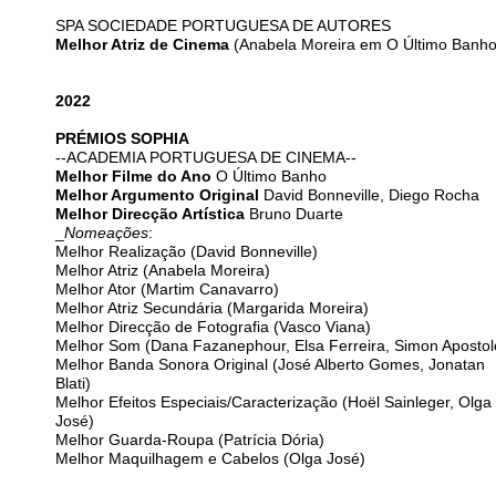
SPA SOCIEDADE PORTUGUESA DE AUTORES
Melhor Atriz de Cinema
(Anabela Moreira em O Último Banho
2022
PRÉMIOS SOPHIA
--ACADEMIA PORTUGUESA DE CINEMA--
Melhor Filme do Ano
O Último Banho
Melhor Argumento Original
David Bonneville, Diego Rocha
Melhor Direcção Artística
Bruno Duarte
_
Nomeações
:
Melhor Realização (David Bonneville)
Melhor Atriz (Anabela Moreira)
Melhor Ator (Martim Canavarro)
Melhor Atriz Secundária (Margarida Moreira)
Melhor Direcção de Fotografia (Vasco Viana)
Melhor Som (Dana Fazanephour, Elsa Ferreira, Simon Apostol
Melhor Banda Sonora Original (José Alberto Gomes, Jonatan
Blati)
Melhor Efeitos Especiais/Caracterização (Hoël Sainleger, Olga
José)
Melhor Guarda-Roupa (Patrícia Dória)
Melhor Maquilhagem e Cabelos (Olga José)