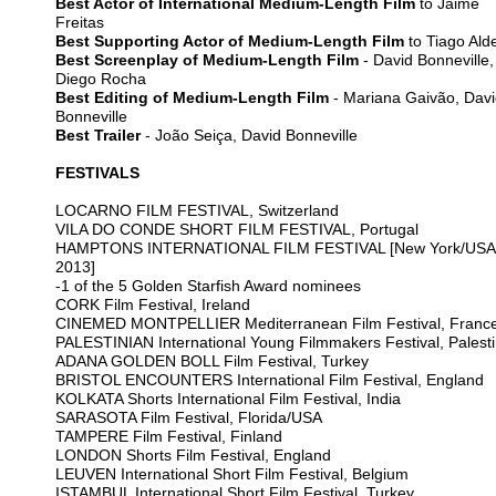
Best Actor of International Medium-Length Film
to Jaime
Freitas
Best Supporting Actor of Medium-Length Film
to Tiago Ald
Best Screenplay of Medium-Length Film
- David Bonneville,
Diego Rocha
Best Editing of Medium-Length Film
- Mariana Gaivão, Dav
Bonneville
Best Trailer
- João Seiça, David Bonneville
FESTIVALS
LOCARNO FILM FESTIVAL, Switzerland
VILA DO CONDE SHORT FILM FESTIVAL, Portugal
HAMPTONS INTERNATIONAL FILM FESTIVAL [New York/USA
2013]
-1 of the 5 Golden Starfish Award nominees
CORK Film Festival, Ireland
CINEMED MONTPELLIER Mediterranean Film Festival, Franc
PALESTINIAN International Young Filmmakers Festival, Palest
ADANA GOLDEN BOLL Film Festival, Turkey
BRISTOL ENCOUNTERS International Film Festival, England
KOLKATA Shorts International Film Festival, India
SARASOTA Film Festival, Florida/USA
TAMPERE Film Festival, Finland
LONDON Shorts Film Festival, England
LEUVEN International Short Film Festival, Belgium
ISTAMBUL International Short Film Festival, Turkey