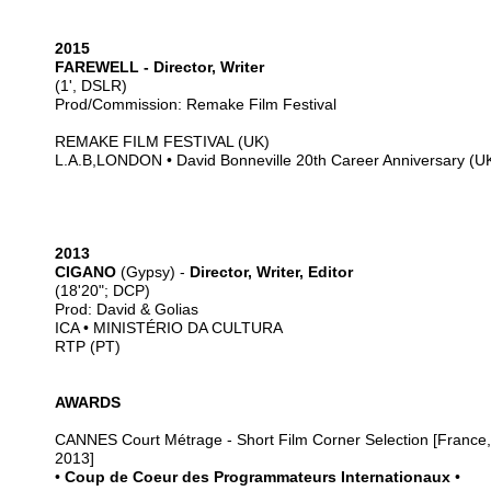
2015
FAREWELL - Director, Writer
(1', DSLR)
Prod/Commission: Remake Film Festival
REMAKE FILM FESTIVAL (UK)
L.A.B,LONDON • David Bonneville 20th Career Anniversary (U
2013
CIGANO
(Gypsy) -
Director, Writer, Editor
(18'20"; DCP)
Prod: David & Golias
ICA • MINISTÉRIO DA CULTURA
RTP (PT)
AWARDS
CANNES Court Métrage - Short Film Corner Selection [France,
2013]
•
Coup de Coeur des Programmateurs Internationaux
•