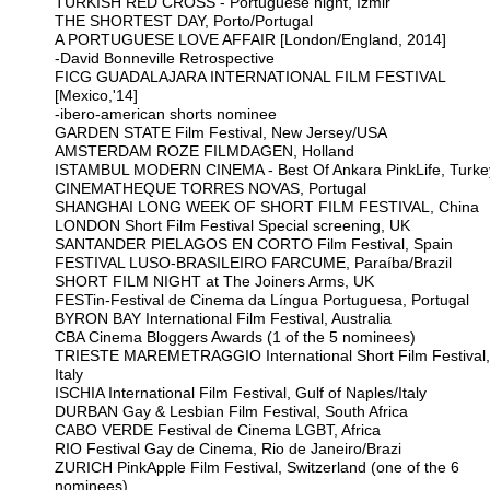
TURKISH RED CROSS - Portuguese night, Izmir
THE SHORTEST DAY, Porto/Portugal
A PORTUGUESE LOVE AFFAIR [London/England, 2014]
-David Bonneville Retrospective
FICG GUADALAJARA INTERNATIONAL FILM FESTIVAL
[Mexico,'14]
-ibero-american shorts nominee
GARDEN STATE Film Festival, New Jersey/USA
AMSTERDAM ROZE FILMDAGEN, Holland
ISTAMBUL MODERN CINEMA - Best Of Ankara PinkLife, Turke
CINEMATHEQUE TORRES NOVAS, Portugal
SHANGHAI LONG WEEK OF SHORT FILM FESTIVAL, China
LONDON Short Film Festival Special screening, UK
SANTANDER PIELAGOS EN CORTO Film Festival, Spain
FESTIVAL LUSO-BRASILEIRO FARCUME, Paraíba/Brazil
SHORT FILM NIGHT at The Joiners Arms, UK
FESTin-Festival de Cinema da Língua Portuguesa, Portugal
BYRON BAY International Film Festival, Australia
CBA Cinema Bloggers Awards (1 of the 5 nominees)
TRIESTE MAREMETRAGGIO International Short Film Festival,
Italy
ISCHIA International Film Festival, Gulf of Naples/Italy
DURBAN Gay & Lesbian Film Festival, South Africa
CABO VERDE Festival de Cinema LGBT, Africa
RIO Festival Gay de Cinema, Rio de Janeiro/Brazi
ZURICH PinkApple Film Festival, Switzerland (one of the 6
nominees)