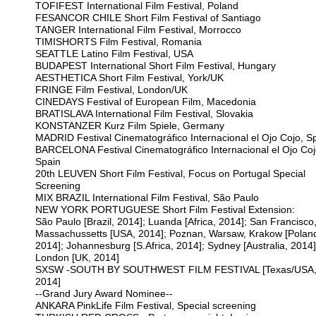
TOFIFEST International Film Festival, Poland
FESANCOR CHILE Short Film Festival of Santiago
TANGER International Film Festival, Morrocco
TIMISHORTS Film Festival, Romania
SEATTLE Latino Film Festival, USA
BUDAPEST International Short Film Festival, Hungary
AESTHETICA Short Film Festival, York/UK
FRINGE Film Festival, London/UK
CINEDAYS Festival of European Film, Macedonia
BRATISLAVA International Film Festival, Slovakia
KONSTANZER Kurz Film Spiele, Germany
MADRID Festival Cinematográfico Internacional el Ojo Cojo, S
BARCELONA Festival Cinematográfico Internacional el Ojo Coj
Spain
20th LEUVEN Short Film Festival, Focus on Portugal Special
Screening
MIX BRAZIL International Film Festival, São Paulo
NEW YORK PORTUGUESE Short Film Festival Extension:
São Paulo [Brazil, 2014]; Luanda [Africa, 2014]; San Francisco
Massachussetts [USA, 2014]; Poznan, Warsaw, Krakow [Polan
2014]; Johannesburg [S.Africa, 2014]; Sydney [Australia, 2014]
London [UK, 2014]
SXSW -SOUTH BY SOUTHWEST FILM FESTIVAL [Texas/USA
2014]
--Grand Jury Award Nominee--
ANKARA PinkLife Film Festival, Special screening